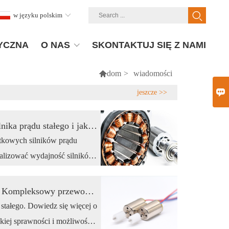
w języku polskim
YCZNA
O NAS
SKONTAKTUJ SIĘ Z NAMI

dom
>
wiadomości

jeszcze >>
Zrozumienie sprawności bezszczotkowego silnika prądu stałego i jak ją sprawdzić
tkowych silników prądu
ymalizować wydajność silników
Czym są bezrdzeniowe silniki prądu stałego? Kompleksowy przewodnik
stałego. Dowiedz się więcej o
okiej sprawności i możliwości