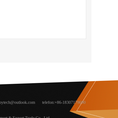
bytech@outlook.com
telefon:
+86-18307179690
port & Export Trade Co., Ltd.