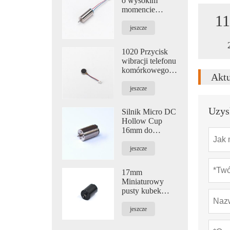
o wysokim
momencie
11
obrotowym 8,5
mm do
jeszcze
quadrocopterów
1020 Przycisk
wibracji telefonu
komórkowego
Aktu
Silnik do
inteligentnego
jeszcze
zegarka i masażu
oczu
Uzys
Silnik Micro DC
Hollow Cup
16mm do
maszyn
hafciarskich,
jeszcze
polerujących i
sprzętu
17mm
medycznego
Miniaturowy
pusty kubek
Silnik DC do
przyrządów
jeszcze
kosmetycznych i
masażerów