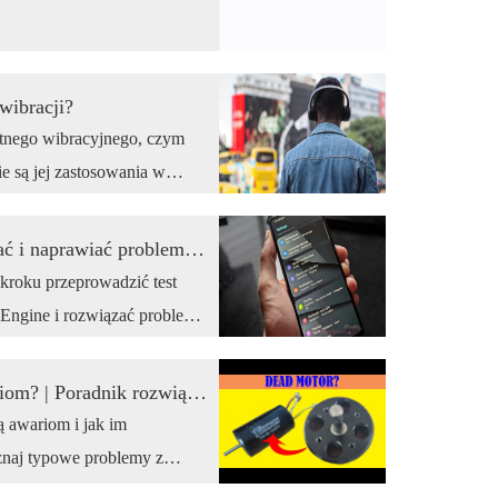
Motor.
wibracji?
otnego wibracyjnego, czym
ie są jej zastosowania w
Testowanie wibracji telefonu: jak diagnozować i naprawiać problemy z haptycznością iPhone'a
 kroku przeprowadzić test
 Engine i rozwiązać problemy
Dlaczego silniki bezszczotkowe ulegają awariom? | Poradnik rozwiązywania problemów z silnikami BLDC
ą awariom i jak im
znaj typowe problemy z
erwacji.