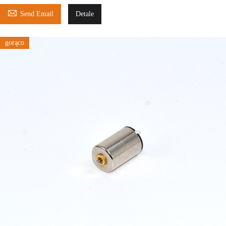

Send Email
Detale
gorąco