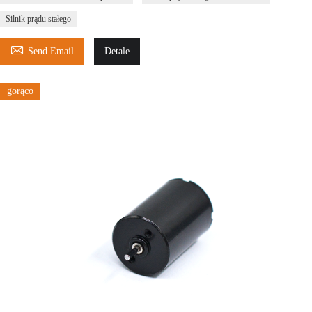
Silnik prądu stałego

Send Email
Detale
gorąco