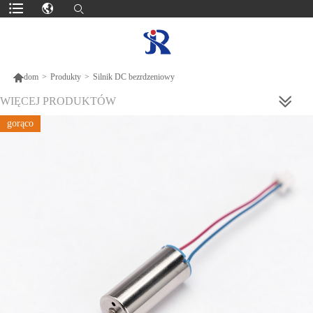

dom
>
Produkty
>
Silnik DC bezrdzeniowy
WIĘCEJ PRODUKTÓW
gorąco