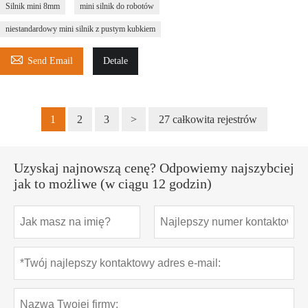
Silnik mini 8mm
mini silnik do robotów
niestandardowy mini silnik z pustym kubkiem

Send Email
Detale
1
2
3
>
27 całkowita rejestrów
Uzyskaj najnowszą cenę? Odpowiemy najszybciej
jak to możliwe (w ciągu 12 godzin)