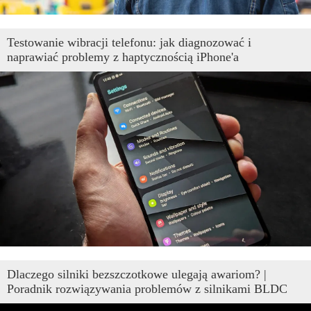
Testowanie wibracji telefonu: jak diagnozować i
naprawiać problemy z haptycznością iPhone'a
Dlaczego silniki bezszczotkowe ulegają awariom? |
Poradnik rozwiązywania problemów z silnikami BLDC